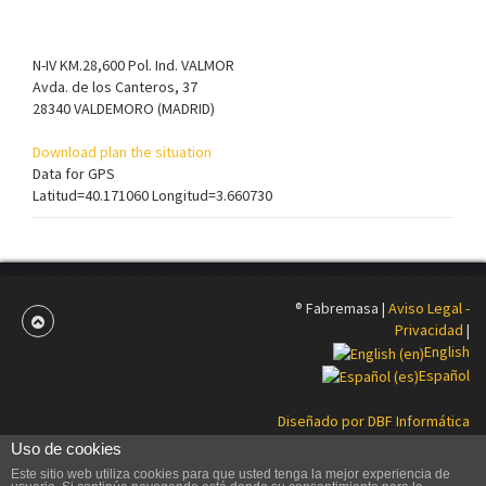
N-IV KM.28,600 Pol. Ind. VALMOR
Avda. de los Canteros, 37
28340 VALDEMORO (MADRID)
Download plan the situation
Data for GPS
Latitud=40.171060 Longitud=3.660730
® Fabremasa |
Aviso Legal -
Privacidad
|
English
Español
Diseñado por DBF Informática
Uso de cookies
Este sitio web utiliza cookies para que usted tenga la mejor experiencia de