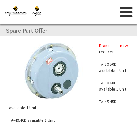
Skip
to
content
Spare Part Offer
Brand new
reducer:
TA-50.50D
available
1 Unit
TA-50.60D
available
1 Unit
TA-45.45D
available
1 Unit
TA-40.40D
available
1 Unit