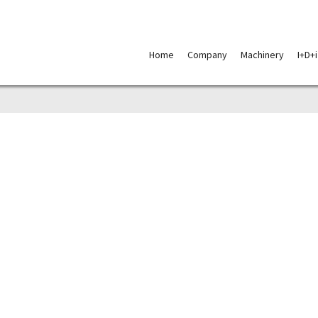
Skip
to
Home
Company
Machinery
I+D+i
content