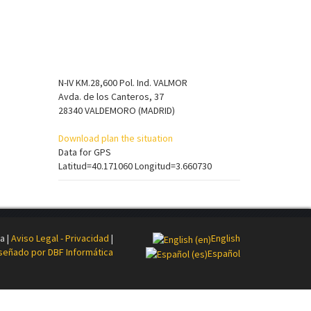
N-IV KM.28,600 Pol. Ind. VALMOR
Avda. de los Canteros, 37
28340 VALDEMORO (MADRID)
Download plan the situation
Data for GPS
Latitud=40.171060 Longitud=3.660730
a |
Aviso Legal - Privacidad
|
English
señado por DBF Informática
Español