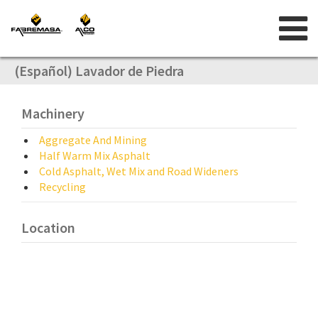
Skip
to
content
(Español) Lavador de Piedra
Machinery
Aggregate And Mining
Half Warm Mix Asphalt
Cold Asphalt, Wet Mix and Road Wideners
Recycling
Location