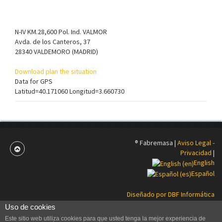
N-IV KM.28,600 Pol. Ind. VALMOR
Avda. de los Canteros, 37
28340 VALDEMORO (MADRID)
Download plan the situation
Data for GPS
Latitud=40.171060 Longitud=3.660730
® Fabremasa |
Aviso Legal -
Privacidad
|
English
Español
Diseñado por DBF Informática
Uso de cookies
Este sitio web utiliza cookies para que usted tenga la mejor experiencia de